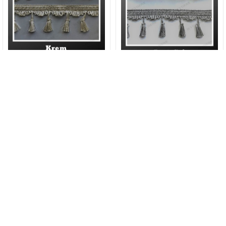
Kısa Püskül Saçak Krem
Kısa Püskül Saçak Açık Gri
Adet Fiyatı
600,00 TL
600,00 TL
300,00 TL
300,00 TL