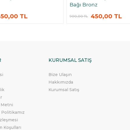
Bağı Bronz
50,00 TL
450,00 TL
900,00 TL
R
KURUMSAL SATIŞ
si
Bize Ulaşın
Hakkımızda
lik
Kurumsal Satış
ar
 Metni
 Politikamız
özleşmesi
m Koşulları