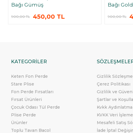
Bağı Gümüş
Bağı Gold
450,00 TL
4
900,00 TL
900,00 TL
KATEGORİLER
SÖZLEŞMELE
Keten Fon Perde
Gizlilik Sözleşme
Stare Plise
Çerez Politikası
Fon Perde Fırsatları
Gizlilik ve Güven
Fırsat Ürünleri
Şartlar ve Koşull
Çocuk Odası Tül Perde
Kvkk Aydınlatma
Plise Perde
KVKK Veri İşleme
Ürünler
Mesafeli Satış S
Toplu Tavan Bacol
İade İptal Değişi