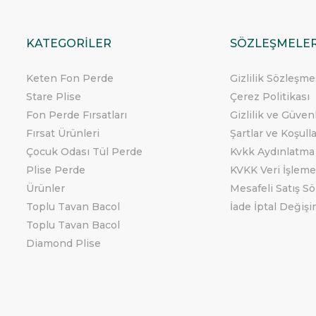
KATEGORİLER
SÖZLEŞMELE
Keten Fon Perde
Gizlilik Sözleşme
Stare Plise
Çerez Politikası
Fon Perde Fırsatları
Gizlilik ve Güven
Fırsat Ürünleri
Şartlar ve Koşull
Çocuk Odası Tül Perde
Kvkk Aydınlatma
Plise Perde
KVKK Veri İşleme
Ürünler
Mesafeli Satış S
Toplu Tavan Bacol
İade İptal Değişi
Toplu Tavan Bacol
Diamond Plise