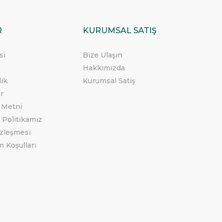
R
KURUMSAL SATIŞ
si
Bize Ulaşın
Hakkımızda
lik
Kurumsal Satış
ar
 Metni
 Politikamız
özleşmesi
m Koşulları