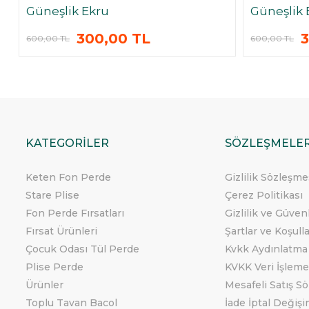
Güneşlik Ekru
Güneşlik 
300,00 TL
3
600,00 TL
600,00 TL
KATEGORİLER
SÖZLEŞMELE
Keten Fon Perde
Gizlilik Sözleşme
Stare Plise
Çerez Politikası
Fon Perde Fırsatları
Gizlilik ve Güven
Fırsat Ürünleri
Şartlar ve Koşull
Çocuk Odası Tül Perde
Kvkk Aydınlatma
Plise Perde
KVKK Veri İşleme
Ürünler
Mesafeli Satış S
Toplu Tavan Bacol
İade İptal Değişi