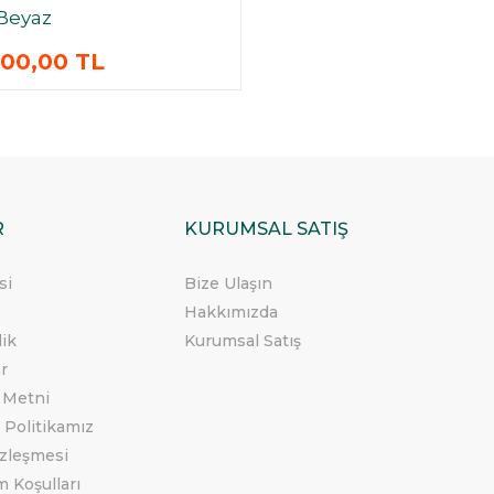
Beyaz
00,00 TL
R
KURUMSAL SATIŞ
si
Bize Ulaşın
Hakkımızda
lik
Kurumsal Satış
ar
 Metni
 Politikamız
özleşmesi
m Koşulları