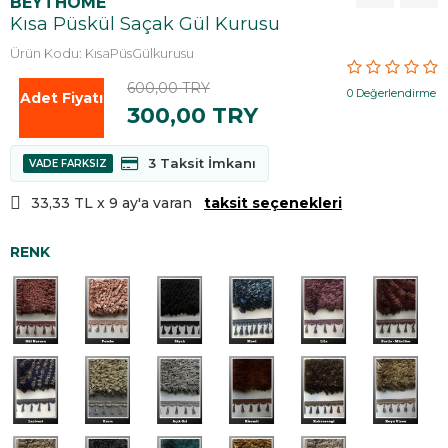
BEYTHOME
Kısa Püskül Saçak Gül Kurusu
Ürün Kodu: KısaPüsGülkurusu
600,00 TRY
0 Değerlendirme
Adet Fiyatı
300,00 TRY
3 Taksit İmkanı
VADE FARKSIZ
33,33 TL x 9 ay'a varan
taksit seçenekleri
RENK